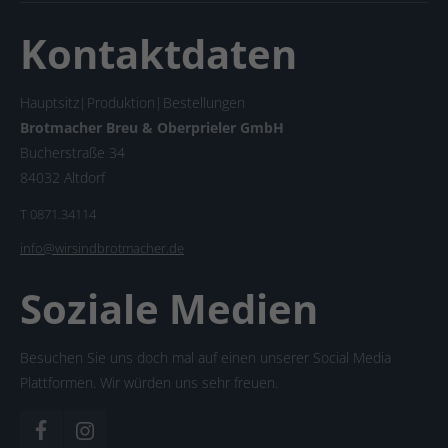
Kontaktdaten
Hauptsitz|Produktion|Bestellungen
Brotmacher Breu & Oberprieler GmbH
Bucherstraße 34
84032 Altdorf
T 0871.34114
info@wirsindbrotmacher.de
Soziale Medien
Besuchen Sie uns doch mal auf einen unserer Social Media
Plattformen. Wir würden uns sehr freuen.