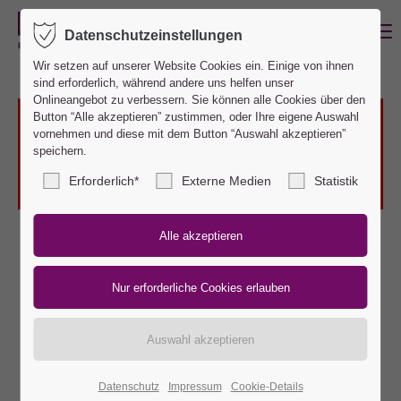
MENU
Datenschutzeinstellungen
Wir setzen auf unserer Website Cookies ein. Einige von ihnen
sind erforderlich, während andere uns helfen unser
Onlineangebot zu verbessern. Sie können alle Cookies über den
Button “Alle akzeptieren” zustimmen, oder Ihre eigene Auswahl
Das Laden von OpenStreetMap wurde nicht
vornehmen und diese mit dem Button “Auswahl akzeptieren”
speichern.
erlaubt. Bitte ändern Sie die
Datenschutz-
Einstellungen
Erforderlich*
Externe Medien
Statistik
Datenschutz
Impressum
Cookie-Details